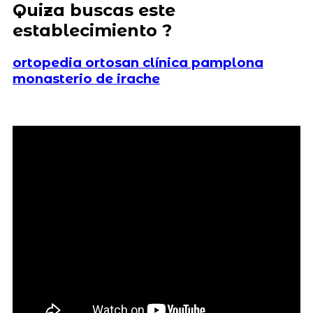
Quiza buscas este
establecimiento ?
ortopedia ortosan clínica pamplona
monasterio de irache