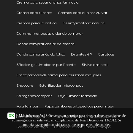
Crema para secar granos farmacia
Crema para ulceras
Cremas para el picor vulvar
Cremas para la ciatica
Desinflamatorio natural
Domma menopausia donde comprar
Donde comprar aceite de menta
Donde comprar ácido fólico
Drynites 4 7
Earplugs
Effaclar gel limpiador purificante
Elvive aminexil
Empapadores de cama para personas mayores
Endocare
Esterilizador microondas
Estrógenos comprar
Faja lumbar farmacia
Faja lumbar
Fajas lumbares ortopédicas para mujer
OK
|
Más información
| Solicitamos su permiso para obtener datos estadísticos de
Farmacia agurain
Farmacia antonio hurtado caceres
su navegación en esta web, en cumplimiento del Real Decreto-ley 13/2012. Si
continúa navegando consideramos que acepta el uso de cookies.
Farmacia astorga
Farmacia cabanillas del campo