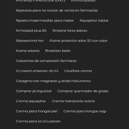
Anthelios mineral one tono 2
Antironquidos
Aparatos para no roncar de venta en farmacias
Aposito impermeable para nadar
Aquaphor labios
Armolipid plus 60
Artilane forte sobres
Astaxantina hsn
Avène protector solar 50 con color
Avène solares
Brazilian balls
Calcetines de compresión farmacia
Cc cream erborian 45 ml
Cicalfate crema
Colageno con magnesio y acido hialuronico
Comprar jeringuillas
Comprar quemador de grasa
Crema aquaphor
Crema hidratante avène
Crema para hongos piel
Crema para hongos vagi
Crema para la circulación