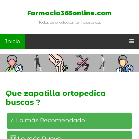
Farmacia365online.com
Todos los productos farmaceuticos
Inicio
Que zapatilla ortopedica
buscas ?
⭐️ Lo más Recomendado
🆕️ Lo más Nuevo