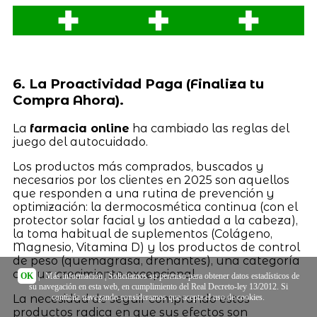
6. La Proactividad Paga (Finaliza tu
Compra Ahora).
La
farmacia online
ha cambiado las reglas del
juego del autocuidado.
Los productos más comprados, buscados y
necesarios por los clientes en 2025 son aquellos
que responden a una rutina de prevención y
optimización: la dermocosmética continua (con el
protector solar facial y los antiedad a la cabeza),
la toma habitual de suplementos (Colágeno,
Magnesio, Vitamina D) y los productos de control
de peso (quemagrasa, drenantes), una categoría
con un crecimiento excepcional.
OK
|
Más información
| Solicitamos su permiso para obtener datos estadísticos de
su navegación en esta web, en cumplimiento del Real Decreto-ley 13/2012. Si
continúa navegando consideramos que acepta el uso de cookies.
La necesidad de seguir comprando estos
productos radica en que sus efectos son