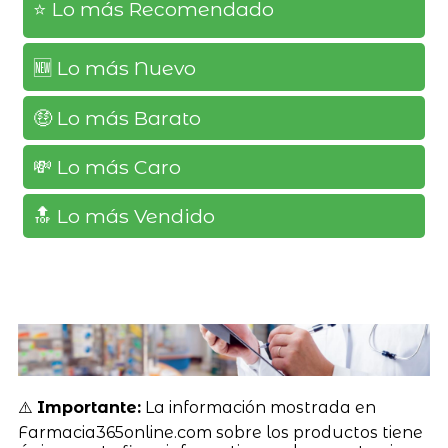
⭐️ Lo más Recomendado
🆕️ Lo más Nuevo
🤑 Lo más Barato
💸 Lo más Caro
🔝 Lo más Vendido
⚠️
Importante:
La información mostrada en
Farmacia365online.com sobre los productos tiene