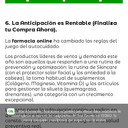
6. La Anticipación es Rentable (Finaliza
tu Compra Ahora).
La
farmacia online
ha cambiado las reglas del
juego del autocuidado.
Los productos líderes de venta y demanda este
año son aquellos que responden a una rutina de
prevención y optimización: la rutina de Skincare
(con el protector solar facial y los antiedad a la
cabeza), la toma habitual de suplementos
(Colágeno, Magnesio, Vitamina D) y los artículos
para gestionar la silueta (quemagrasa,
drenantes), una categoría con un crecimiento
excepcional.
La razón para la adquisición continua radica en
OK
|
Más información
| Solicitamos su permiso para obtener datos estadísticos de
que sus beneficios son acumulativos; la
su navegación en esta web, en cumplimiento del Real Decreto-ley 13/2012. Si
continúa navegando consideramos que acepta el uso de cookies.
constancia es la única vía para lograr una salud
preventiva real.