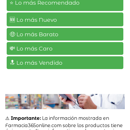
⭐️ Lo más Recomendado
🆕️ Lo más Nuevo
🤑 Lo más Barato
💸 Lo más Caro
🔝 Lo más Vendido
⚠️
Importante:
La información mostrada en
Farmacia365online.com sobre los productos tiene