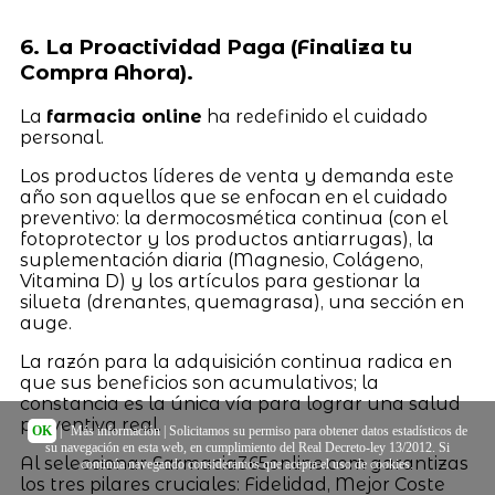
6. La Proactividad Paga (Finaliza tu
Compra Ahora).
La
farmacia online
ha redefinido el cuidado
personal.
Los productos líderes de venta y demanda este
año son aquellos que se enfocan en el cuidado
preventivo: la dermocosmética continua (con el
fotoprotector y los productos antiarrugas), la
suplementación diaria (Magnesio, Colágeno,
Vitamina D) y los artículos para gestionar la
silueta (drenantes, quemagrasa), una sección en
auge.
La razón para la adquisición continua radica en
que sus beneficios son acumulativos; la
constancia es la única vía para lograr una salud
preventiva real.
OK
|
Más información
| Solicitamos su permiso para obtener datos estadísticos de
su navegación en esta web, en cumplimiento del Real Decreto-ley 13/2012. Si
Al seleccionar Farmacia365online.com garantizas
continúa navegando consideramos que acepta el uso de cookies.
los tres pilares cruciales: Fidelidad, Mejor Coste