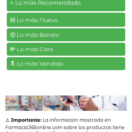
⭐️ Lo más Recomendado
🆕️ Lo más Nuevo
🤑 Lo más Barato
💸 Lo más Caro
🔝 Lo más Vendido
⚠️
Importante:
La información mostrada en
Farmacia365online.com sobre los productos tiene