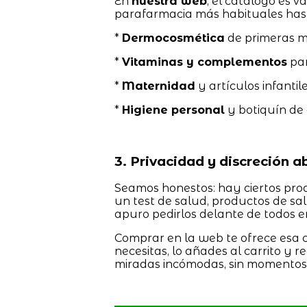
En
nuestra web
, el catálogo es v
parafarmacia más habituales hast
*
Dermocosmética
de primeras m
*
Vitaminas y complementos
par
*
Maternidad
y artículos infantile
*
Higiene personal
y botiquín de
3. Privacidad y discreción a
Seamos honestos: hay ciertos pro
un test de salud, productos de sal
apuro pedirlos delante de todos e
Comprar en la web te ofrece esa 
necesitas, lo añades al carrito y 
miradas incómodas, sin momentos