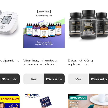
 equipamiento
Vitaminas, minerales y
Dieta, nutrición y
suplementos dietético...
suplementos...
Más info
Ver
Más info
Ver
Más info