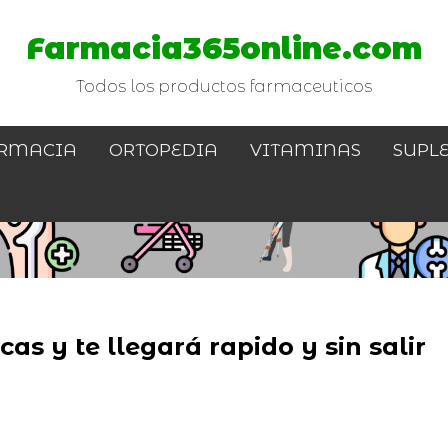
Farmacia365online.com
Todos los productos farmaceuticos
RMACIA
ORTOPEDIA
VITAMINAS
SUPL
as y te llegará rapido y sin salir