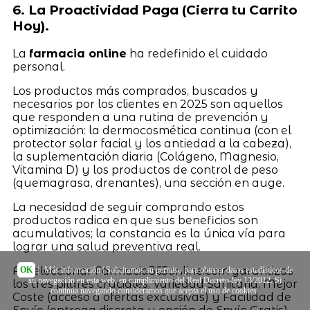
6. La Proactividad Paga (Cierra tu Carrito
Hoy).
La
farmacia online
ha redefinido el cuidado
personal.
Los productos más comprados, buscados y
necesarios por los clientes en 2025 son aquellos
que responden a una rutina de prevención y
optimización: la dermocosmética continua (con el
protector solar facial y los antiedad a la cabeza),
la suplementación diaria (Colágeno, Magnesio,
Vitamina D) y los productos de control de peso
(quemagrasa, drenantes), una sección en auge.
La necesidad de seguir comprando estos
productos radica en que sus beneficios son
acumulativos; la constancia es la única vía para
lograr una salud preventiva real.
Al seleccionar Farmacia365online.com garantizas
OK
|
Más información
| Solicitamos su permiso para obtener datos estadísticos de
su navegación en esta web, en cumplimiento del Real Decreto-ley 13/2012. Si
los tres pilares cruciales: Variedad Sanitaria, Mejor
continúa navegando consideramos que acepta el uso de cookies.
Coste (acceso a ofertas exclusivas) y Facilidad de