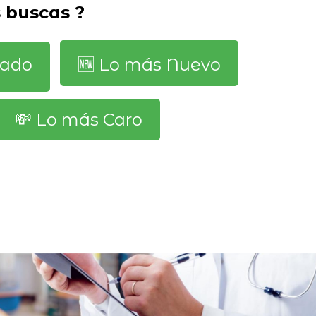
 buscas ?
dado
🆕️ Lo más Nuevo
💸 Lo más Caro