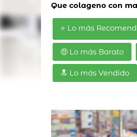
Que colageno con ma
⭐️ Lo más Recomen
🤑 Lo más Barato
🔝 Lo más Vendido