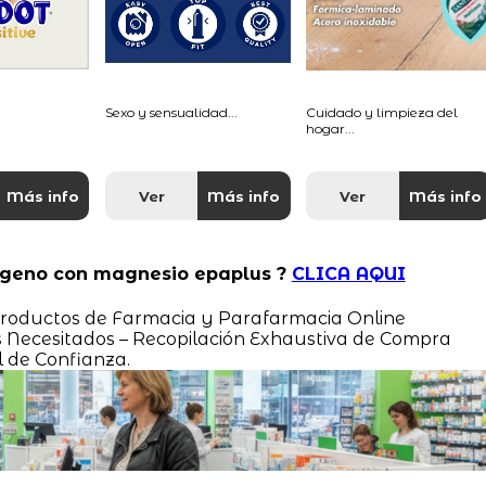
Sexo y sensualidad...
Cuidado y limpieza del
hogar...
Más info
Ver
Más info
Ver
Más info
lageno con magnesio epaplus ?
CLICA AQUI
s Productos de Farmacia y Parafarmacia Online
ecesitados – Recopilación Exhaustiva de Compra
l de Confianza.