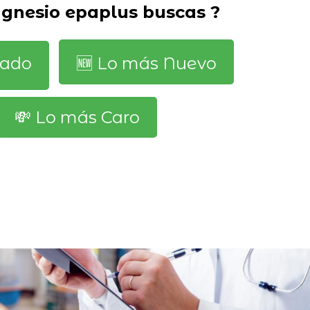
gnesio epaplus buscas ?
dado
🆕️ Lo más Nuevo
💸 Lo más Caro