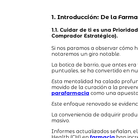
1. Introducción: De la Farma
1.1. Cuidar de ti es una Prior
Comprador Estratégico).
Si nos paramos a observar cómo ha
notaremos un giro notable.
La botica de barrio, que antes er
puntuales, se ha convertido en nue
Esta mentalidad ha calado profun
movido de la curación a la preven
parafarmacia
como una apuesta 
Este enfoque renovado se evidencia
La conveniencia de adquirir produ
masivo.
Informes actualizados señalan, 
Health (CH) en
farmacia
han incr