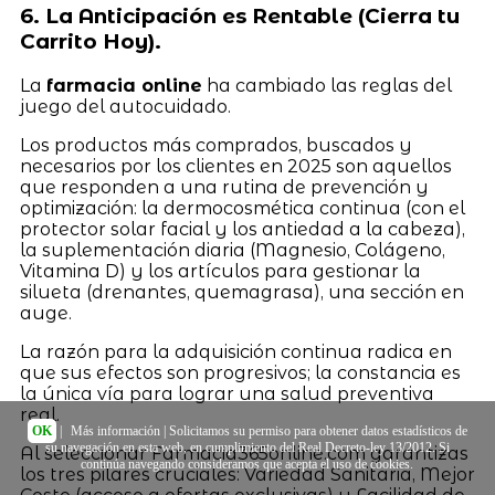
6. La Anticipación es Rentable (Cierra tu
Carrito Hoy).
La
farmacia online
ha cambiado las reglas del
juego del autocuidado.
Los productos más comprados, buscados y
necesarios por los clientes en 2025 son aquellos
que responden a una rutina de prevención y
optimización: la dermocosmética continua (con el
protector solar facial y los antiedad a la cabeza),
la suplementación diaria (Magnesio, Colágeno,
Vitamina D) y los artículos para gestionar la
silueta (drenantes, quemagrasa), una sección en
auge.
La razón para la adquisición continua radica en
que sus efectos son progresivos; la constancia es
la única vía para lograr una salud preventiva
real.
OK
|
Más información
| Solicitamos su permiso para obtener datos estadísticos de
su navegación en esta web, en cumplimiento del Real Decreto-ley 13/2012. Si
Al seleccionar Farmacia365online.com garantizas
continúa navegando consideramos que acepta el uso de cookies.
los tres pilares cruciales: Variedad Sanitaria, Mejor