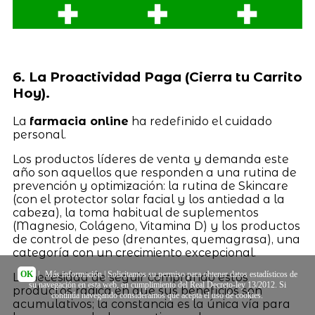
6. La Proactividad Paga (Cierra tu Carrito
Hoy).
La
farmacia online
ha redefinido el cuidado
personal.
Los productos líderes de venta y demanda este
año son aquellos que responden a una rutina de
prevención y optimización: la rutina de Skincare
(con el protector solar facial y los antiedad a la
cabeza), la toma habitual de suplementos
(Magnesio, Colágeno, Vitamina D) y los productos
de control de peso (drenantes, quemagrasa), una
categoría con un crecimiento excepcional.
OK
|
Más información
| Solicitamos su permiso para obtener datos estadísticos de
La necesidad de seguir comprando estos
su navegación en esta web, en cumplimiento del Real Decreto-ley 13/2012. Si
productos radica en que sus beneficios son
continúa navegando consideramos que acepta el uso de cookies.
acumulativos; la constancia es la única vía para