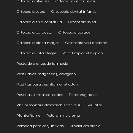
Ortopedia alvarez
Ortopedia cerca de mi
Ortopedia ceteo
Ortopedia dental infantil
Ortopedia en alcantarilla
Ortopedia ibiza
Ortopedia paradela
Ortopedia parque
Ortopedia plaza mayor
Ortopedia vall dhebron
Ortopedia vista alegre
Para limpiar el higado
Pasta de dientes de farmacia
Pastillas de magnesio y colágeno
Pastillas para desinflamar el colon
Pastillas piernas cansadas
Pesas vaginales
Philips sonicare diamondclean 9000
Piulatte
Planta ñame
Polaramine crema
Pomada para conjuntivitis
Probioticos precio