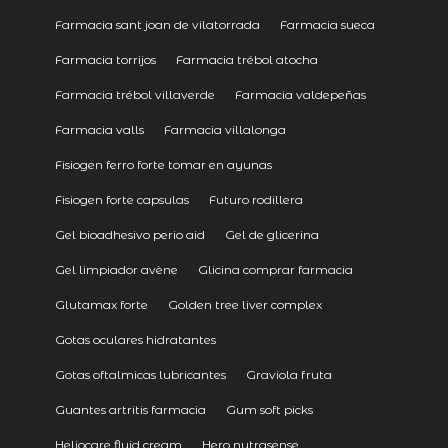
Farmacia sant joan de vilatorrada
Farmacia sueca
Farmacia torrijos
Farmacia trébol atocha
Farmacia trébol villaverde
Farmacia valdepeñas
Farmacia valls
Farmacia villalonga
Fisiogen ferro forte tomar en ayunas
Fisiogen forte capsulas
Futuro rodillera
Gel bioadhesivo perio aid
Gel de glicerina
Gel limpiador avène
Glicina comprar farmacia
Glutamax forte
Golden tree liver complex
Gotas oculares hidratantes
Gotas oftalmicas lubricantes
Graviola fruta
Guantes artritis farmacia
Gum soft picks
Heliocare fluid cream
Hero nutrasense