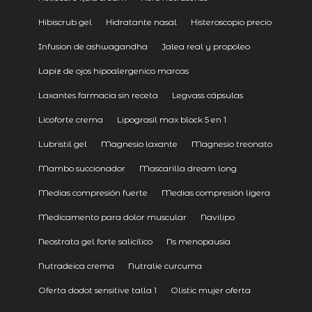
Hibiscrub gel
Hidratante nasal
Histeroscopio precio
Infusion de ashwagandha
Jalea real y propoleo
Lapiz de ojos hipoalergenico marcas
Laxantes farmacia sin receta
Legvass cápsulas
Licoforte crema
Lipograsil max block 5 en 1
Lubristil gel
Magnesio laxante
Magnesio treonato
Mambo succionador
Mascarilla dream long
Medias compresión fuerte
Medias compresión ligera
Medicamento para dolor muscular
Navilipo
Neostrata gel forte salicílico
Ns menopausia
Nutradeica crema
Nutralie curcuma
Oferta dodot sensitive talla 1
Olistic mujer oferta