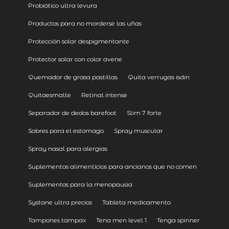
Probiótico ultra levura
Productos para no morderse las uñas
Protección solar despigmentante
Protector solar con color avene
Quemador de grasa pastillas
Quita verrugas isdin
Quitaesmalte
Retinal intense
Separador de dedos barefoot
Slim 7 forte
Sobres para el estomago
Spray muscular
Spray nasal para alergias
Suplementos alimenticios para ancianos que no comen
Suplementos para la menopausia
Systane ultra precios
Tableta medicamento
Tampones tampax
Tena men level 1
Tenga spinner