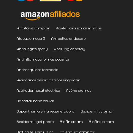
Accutane comprar
Aceite para zonas íntimas
Aldous omega 3
Ampollas endocare
Antifungico spray
Antifúngico spray
Antiinflamatorio mas potente
Antironquidos farmacia
Arandanos deshidratados engordan
Aspirador nasal electrico
Avène cremas
Bañoftal baño ocular
Bepanthen crema regeneradora
Bexidermil crema
Bexidermil gel precio
Biafin cream
Biafine cream
Biotina selenio y zinc
Caléndula comprar