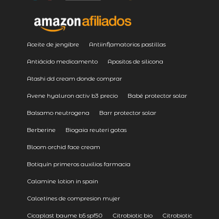
Aceite de jengibre
Antiinflamatorios pastillas
Antiácido medicamento
Apositos de silicona
Atashi dd cream donde comprar
Avene hyaluron activ b3 precio
Babé protector solar
Balsamo neutrogena
Barr protector solar
Berberine
Biogaia reuteri gotas
Bloom orchid face cream
Botiquín primeros auxilios farmacia
Calamine lotion in spain
Calcetines de compresion mujer
Cicaplast baume b5 spf50
Citrobiotic bio
Citrobiotic