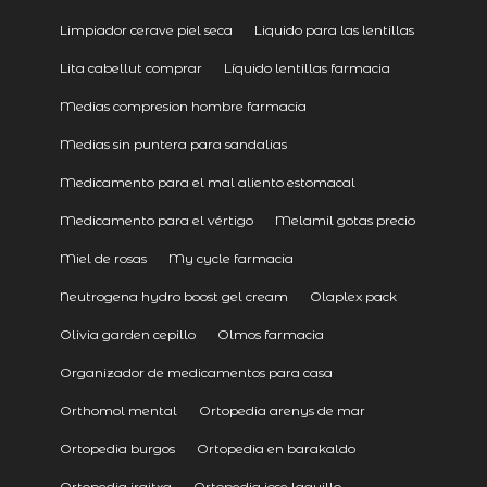
Limpiador cerave piel seca
Liquido para las lentillas
Lita cabellut comprar
Líquido lentillas farmacia
Medias compresion hombre farmacia
Medias sin puntera para sandalias
Medicamento para el mal aliento estomacal
Medicamento para el vértigo
Melamil gotas precio
Miel de rosas
My cycle farmacia
Neutrogena hydro boost gel cream
Olaplex pack
Olivia garden cepillo
Olmos farmacia
Organizador de medicamentos para casa
Orthomol mental
Ortopedia arenys de mar
Ortopedia burgos
Ortopedia en barakaldo
Ortopedia iraitxa
Ortopedia jose laguillo