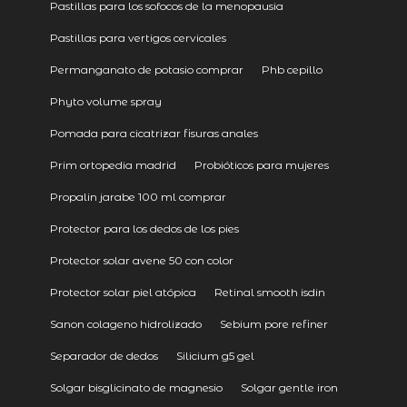
Pastillas para los sofocos de la menopausia
Pastillas para vertigos cervicales
Permanganato de potasio comprar
Phb cepillo
Phyto volume spray
Pomada para cicatrizar fisuras anales
Prim ortopedia madrid
Probióticos para mujeres
Propalin jarabe 100 ml comprar
Protector para los dedos de los pies
Protector solar avene 50 con color
Protector solar piel atópica
Retinal smooth isdin
Sanon colageno hidrolizado
Sebium pore refiner
Separador de dedos
Silicium g5 gel
Solgar bisglicinato de magnesio
Solgar gentle iron