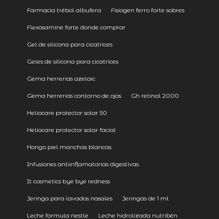
Farmacia trébol albufera
Fisiogen ferro forte sobres
Flexosamine forte donde comprar
Gel de silicona para cicatrices
Geles de silicona para cicatrices
Gema herrerias azelaic
Gema herrerias contorno de ojos
Gh retinal 2000
Heliocare protector solar 50
Heliocare protector solar facial
Hongo piel manchas blancas
Infusiones antiinflamatorias digestivas
It cosmetics bye bye redness
Jeringa para lavados nasales
Jeringas de 1 ml
Leche formula nestle
Leche hidrolizada nutribén