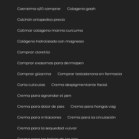
Coenzima q10 comprar
Colageno goah
Colchón ortopedico precio
Collmar colageno marino curcuma
Colágeno hidrolizado con magnesio
Comprar cloretilo
Comprar exosomas para dermapen
Comprar glicerina
Comprar testosterona en farmacia
Corta cuticulas
Crema despigmentante facial
Crema para agrandar el pen
Crema para dolor de pies
Crema para hongos vag
Crema para irritaciones
Crema para la circulación
Crema para la sequedad vulvar
Crema para las bolsas de los ojos