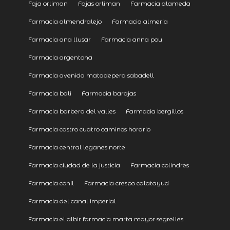
Faja orliman
Fajas orliman
Farmacia alameda
Farmacia almendralejo
Farmacia almeria
Farmacia ana llusar
Farmacia anna pou
Farmacia argentona
Farmacia avenida matadepera sabadell
Farmacia bali
Farmacia barajas
Farmacia barbera del valles
Farmacia bergillos
Farmacia castro cuatro caminos horario
Farmacia central leganes norte
Farmacia ciudad de la justicia
Farmacia colindres
Farmacia conil
Farmacia crespo calatayud
Farmacia del canal imperial
Farmacia el albir farmacia marta mayor segrelles