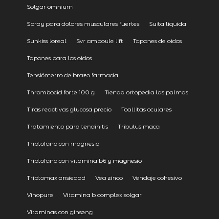
Solgar omnium
Spray para dolores musculares fuertes
Suita liquida
Sunkiss loreal
Svr ampoule lift
Tapones de oidos
Tapones para los oidos
Tensiómetro de brazo farmacia
Thrombocid forte 100 g
Tienda ortopedia las palmas
Tiras reactivas glucosa precio
Toallitas oculares
Tratamiento para tendinitis
Tribulus maca
Triptofano con magnesio
Triptofano con vitamina b6 y magnesio
Triptomax ansiedad
Vea zinco
Vendaje cohesivo
Vinopure
Vitamina b complex solgar
Vitaminas con ginseng