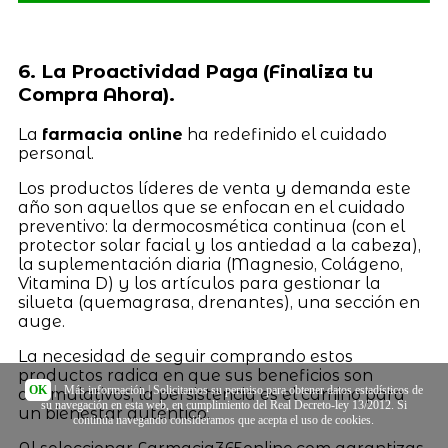
6. La Proactividad Paga (Finaliza tu
Compra Ahora).
La
farmacia online
ha redefinido el cuidado
personal.
Los productos líderes de venta y demanda este
año son aquellos que se enfocan en el cuidado
preventivo: la dermocosmética continua (con el
protector solar facial y los antiedad a la cabeza),
la suplementación diaria (Magnesio, Colágeno,
Vitamina D) y los artículos para gestionar la
silueta (quemagrasa, drenantes), una sección en
auge.
La necesidad de seguir comprando estos
productos radica en que sus beneficios son
OK
|
Más información
| Solicitamos su permiso para obtener datos estadísticos de
acumulativos; la persistencia es el camino para
su navegación en esta web, en cumplimiento del Real Decreto-ley 13/2012. Si
un bienestar auténtico.
continúa navegando consideramos que acepta el uso de cookies.