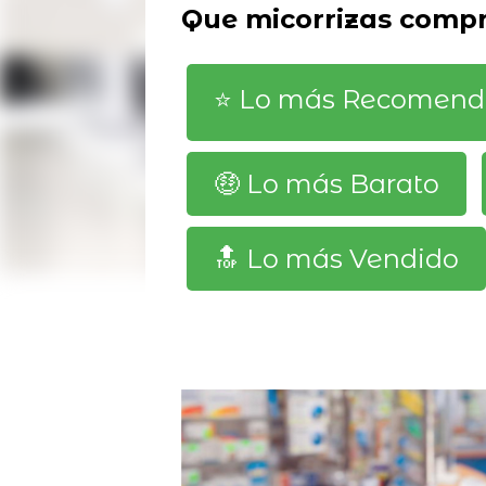
Que micorrizas compr
⭐️ Lo más Recomen
🤑 Lo más Barato
🔝 Lo más Vendido