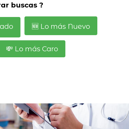
ar buscas ?
dado
🆕️ Lo más Nuevo
💸 Lo más Caro