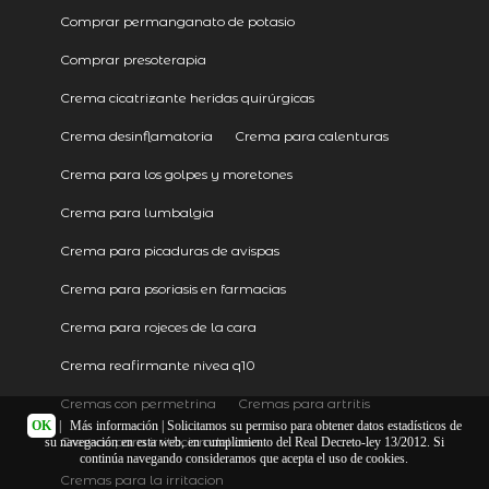
Comprar permanganato de potasio
Comprar presoterapia
Crema cicatrizante heridas quirúrgicas
Crema desinflamatoria
Crema para calenturas
Crema para los golpes y moretones
Crema para lumbalgia
Crema para picaduras de avispas
Crema para psoriasis en farmacias
Crema para rojeces de la cara
Crema reafirmante nivea q10
Cremas con permetrina
Cremas para artritis
OK
|
Más información
| Solicitamos su permiso para obtener datos estadísticos de
Cremas para irritacion del ano
su navegación en esta web, en cumplimiento del Real Decreto-ley 13/2012. Si
continúa navegando consideramos que acepta el uso de cookies.
Cremas para la irritacion