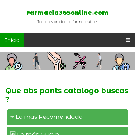
Farmacia365online.com
Todos los productos farmaceuticos
Inicio
Que abs pants catalogo buscas
?
⭐️ Lo más Recomendado
🆕️ Lo más Nuevo