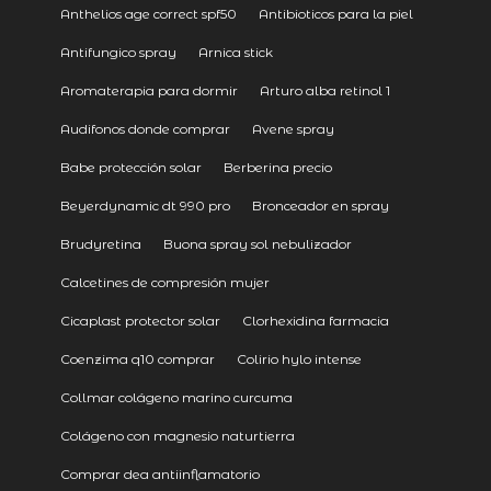
Anthelios age correct spf50
Antibioticos para la piel
Antifungico spray
Arnica stick
Aromaterapia para dormir
Arturo alba retinol 1
Audifonos donde comprar
Avene spray
Babe protección solar
Berberina precio
Beyerdynamic dt 990 pro
Bronceador en spray
Brudyretina
Buona spray sol nebulizador
Calcetines de compresión mujer
Cicaplast protector solar
Clorhexidina farmacia
Coenzima q10 comprar
Colirio hylo intense
Collmar colágeno marino curcuma
Colágeno con magnesio naturtierra
Comprar dea antiinflamatorio