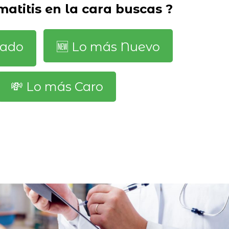
atitis en la cara buscas ?
dado
🆕️ Lo más Nuevo
💸 Lo más Caro