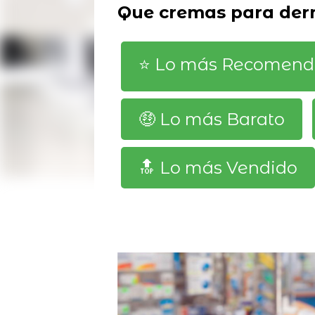
Que cremas para derm
⭐️ Lo más Recomen
🤑 Lo más Barato
🔝 Lo más Vendido