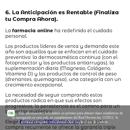
6. La Anticipación es Rentable (Finaliza
tu Compra Ahora).
La
farmacia online
ha redefinido el cuidado
personal.
Los productos líderes de venta y demanda este
año son aquellos que se enfocan en el cuidado
preventivo: la dermocosmética continua (con el
fotoprotector y los productos antiarrugas), la
suplementación diaria (Magnesio, Colágeno,
Vitamina D) y los productos de control de peso
(drenantes, quemagrasa), una categoría con un
crecimiento excepcional.
La necesidad de seguir comprando estos
productos radica en que sus efectos son
progresivos; la persistencia es el camino para un
bienestar auténtico.
OK
|
Más información
| Solicitamos su permiso para obtener datos estadísticos de
su navegación en esta web, en cumplimiento del Real Decreto-ley 13/2012. Si
Elegir
Farmacia365online.com
para esta
continúa navegando consideramos que acepta el uso de cookies.
compra recurrente te ofrece la garantía triple