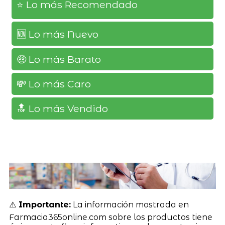
⭐️ Lo más Recomendado
🆕️ Lo más Nuevo
🤑 Lo más Barato
💸 Lo más Caro
🔝 Lo más Vendido
⚠️
Importante:
La información mostrada en
Farmacia365online.com sobre los productos tiene