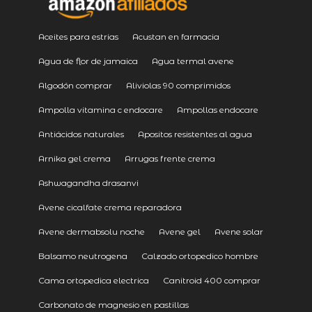
Aceites para estrias
Acustan en farmacia
Agua de flor de jamaica
Agua termal avene
Algodón comprar
Aliviolas 90 comprimidos
Ampolla vitamina c endocare
Ampollas endocare
Antiácidos naturales
Apositos resistentes al agua
Arnika gel crema
Arrugas frente crema
Ashwagandha drasanvi
Avene cicalfate crema reparadora
Avene dermabsolu noche
Avene gel
Avene solar
Balsamo neutrogena
Calzado ortopedico hombre
Cama ortopedica electrica
Canitroid 400 comprar
Carbonato de magnesio en pastillas