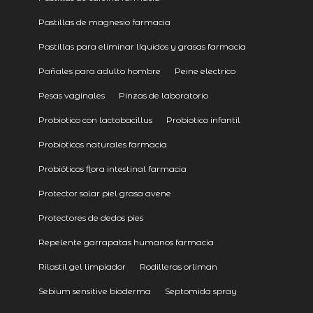
Pastillas de magnesio farmacia
Pastillas para eliminar líquidos y grasas farmacia
Pañales para adulto hombre
Peine electrico
Pesas vaginales
Pinzas de laboratorio
Probiotico con lactobacillus
Probiotico infantil
Probioticos naturales farmacia
Probióticos flora intestinal farmacia
Protector solar piel grasa avene
Protectores de dedos pies
Repelente garrapatas humanos farmacia
Rilastil gel limpiador
Rodilleras orliman
Sebium sensitive bioderma
Septomida spray