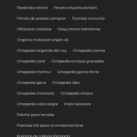
Neostrata retinol
Nevera insulina portatil
Nitrato de potasio comprar
Nutralie curcuma
Oftaclean toallitas
Olay crema hidratante
Organix moroccan argan oil
Ortopedia arganda del rey
Ortopedia canina
Ortopedia conil
Ortopedia enrique granados
Ortopedia franhur
Ortopedia garcia ferriz
Ortopedia gava
Ortopedia ideo
Ortopedia martorell
Ortopedia ortosur
Ortopedia vista alegre
Pack heliocare
Parche para heridas
Pastillas b12 para no emborracharse
Pastillas de cafeina farmacia