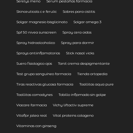
Serelys meno
Serum pestañas farmacia
Skinceuticals c e ferulic
Sobres para cistitis
Solgar magnesio bisglicinato
Solgar omega 3
Spf 50 nivea sunscreen
Spray cera oidos
Spray hidroalcoholico
Spray para dormir
Sprays antiinflamatorios
Stick nasal vicks
Suero fisiologico ojos
Tanit crema despigmentante
Test grupo sanguíneo farmacia
Tienda ortopedia
Tiras reactivas glucosa farmacia
Toallitas aqua pure
Toallitas comodynes
Tobillo inflamado sin golpe
Viacare farmacia
Vichy liftactiv supreme
Vitaflor jalea real
Vital proteins colageno
Vitaminas con ginseng