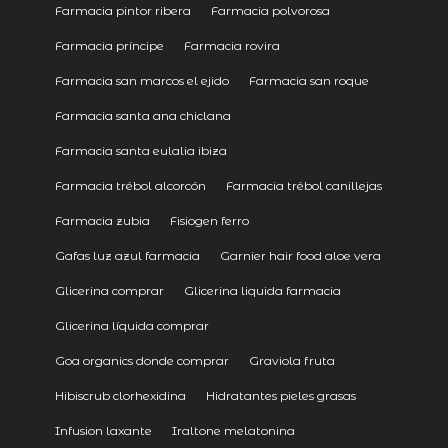
Farmacia pintor ribera
Farmacia polvorosa
Farmacia príncipe
Farmacia rovira
Farmacia san marcos el ejido
Farmacia san roque
Farmacia santa ana chiclana
Farmacia santa eulalia ibiza
Farmacia trébol alcorcón
Farmacia trébol canillejas
Farmacia zubia
Fisiogen ferro
Gafas luz azul farmacia
Garnier hair food aloe vera
Glicerina comprar
Glicerina liquida farmacia
Glicerina líquida comprar
Goa organics donde comprar
Graviola fruta
Hibiscrub clorhexidina
Hidratantes pieles grasas
Infusion laxante
Iraltone melatonina