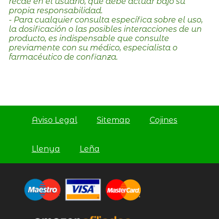
recae en el usuario, que debe actuar bajo su
propia responsabilidad.
- Para cualquier consulta específica sobre el uso,
la dosificación o las posibles interacciones de un
producto, es indispensable que consulte
previamente con su médico, especialista o
farmacéutico de confianza.
Aviso Legal
Sitemap
Cojines
Llenya
Leña