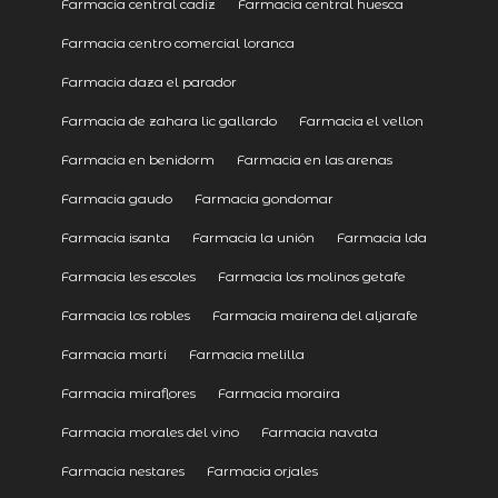
Farmacia central cadiz
Farmacia central huesca
Farmacia centro comercial loranca
Farmacia daza el parador
Farmacia de zahara lic gallardo
Farmacia el vellon
Farmacia en benidorm
Farmacia en las arenas
Farmacia gaudo
Farmacia gondomar
Farmacia isanta
Farmacia la unión
Farmacia lda
Farmacia les escoles
Farmacia los molinos getafe
Farmacia los robles
Farmacia mairena del aljarafe
Farmacia marti
Farmacia melilla
Farmacia miraflores
Farmacia moraira
Farmacia morales del vino
Farmacia navata
Farmacia nestares
Farmacia orjales