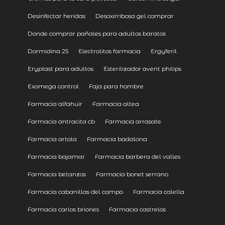
Desinfectar heridas
Desoxirribosa gel comprar
Donde comprar pañales para adultos baratos
Dormidina 25
Electrolitos farmacia
Ergyferil
Eryplast para adultos
Esterilizador avent philips
Exomega control
Faja para hombre
Farmacia alfahuir
Farmacia altea
Farmacia antracita cb
Farmacia arrasate
Farmacia artola
Farmacia badalona
Farmacia bajamar
Farmacia barbera del valles
Farmacia betanzos
Farmacia bonet serrano
Farmacia cabanillas del campo
Farmacia calella
Farmacia carlos briones
Farmacia castrelos