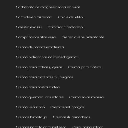
Carbonato de magnesio soria natural
Cardiolis en farmacia
Chicle de xilitol
Colestia evo 60
Comprar cloroformo
Comprimidos aloe vera
Crema avène hidratante
Crema de manos emolienta
Crema hidratante no comedogenica
Crema para bolsas y ojeras
Crema para ciatica
Crema para cicatrices quirúrgicas
Crema para costra láctea
Crema quemaduras solares
Crema solar mineral
Crema vea zinco
Cremas antihongos
Cremas himalaya
Cremas iluminadoras
Cremas para la cara piel seca
Curcumina solgar