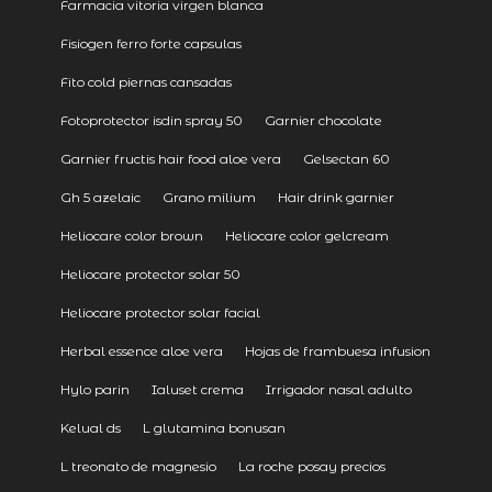
Farmacia vitoria virgen blanca
Fisiogen ferro forte capsulas
Fito cold piernas cansadas
Fotoprotector isdin spray 50
Garnier chocolate
Garnier fructis hair food aloe vera
Gelsectan 60
Gh 5 azelaic
Grano milium
Hair drink garnier
Heliocare color brown
Heliocare color gelcream
Heliocare protector solar 50
Heliocare protector solar facial
Herbal essence aloe vera
Hojas de frambuesa infusion
Hylo parin
Ialuset crema
Irrigador nasal adulto
Kelual ds
L glutamina bonusan
L treonato de magnesio
La roche posay precios