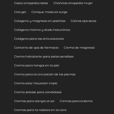
Casco ortopedico bebe
Chanclas ortopedia mujer
Cica gel
Clinique moisture surge
Colageno y magnesio en pastillas
Colirios ojos secos
Colágeno marino y ácido hialurónico
Colágeno para las articulaciones
Contorno de ojos de farmacia
Crema de magnesio
Crema hidratante para pieles sensibles
Crema para hongos en la piel
Crema para la circulación de las piernas
Crema solar hawaiian tropic
Crema zelesse para candidiasis
Cremas para alergia al sol
Cremas para eczema
Cremas para la rosácea en la cara