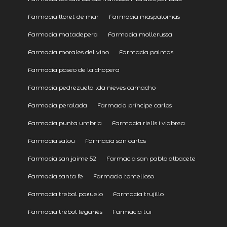
Farmacia lloret de mar
Farmacia maspalomas
Farmacia matadepera
Farmacia mollerussa
Farmacia morales del vino
Farmacia palmas
Farmacia paseo de la chopera
Farmacia pedrezuela lda nieves camacho
Farmacia peralada
Farmacia príncipe carlos
Farmacia punta umbria
Farmacia riells i viabrea
Farmacia salou
Farmacia san carlos
Farmacia san jaime 52
Farmacia san pablo albacete
Farmacia santa fe
Farmacia tomelloso
Farmacia trebol pozuelo
Farmacia trujillo
Farmacia trébol leganés
Farmacia tui