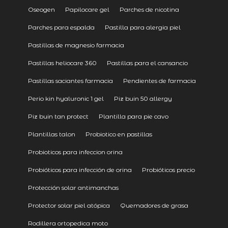
Oseogen
Papilocare gel
Parches de nicotina
Parches para espalda
Pastilla para alergia piel
Pastillas de magnesio farmacia
Pastillas heliocare 360
Pastillas para el cansancio
Pastillas saciantes farmacia
Pendientes de farmacia
Perio kin hyaluronic 1 gel
Piz buin 50 allergy
Piz buin tan protect
Plantilla para pie cavo
Plantillas talon
Probiotico en pastillas
Probioticos para infeccion orina
Probióticos para infección de orina
Probióticos precio
Protección solar antimanchas
Protector solar piel atópica
Quemadores de grasa
Rodillera ortopedica moto