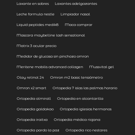
Laxante en sobres
Laxantes adelgazantes
Leche formula nestle
Limpiador nasal
Liquid peptides medik8
Maca comprar
Mascara maybelline lash sensational
Matrix 3 ocular precio
Medidor de glucosa sin pinchazo omron
Meritene mobilis advanced collagen
Mussvital gel
Olay retinol 24
Omron m2 basic tensiómetro
Omron x2 smart
Ortopedia 7 islas las palmas horario
Ortopedia almirall
Ortopedia en alcantarilla
Ortopedia galdakao
Ortopedia iglesias hermanos
Ortopedia iraitxa
Ortopedia médica riojana
Ortopedia pardo la paz
Ortopedia rico nestares