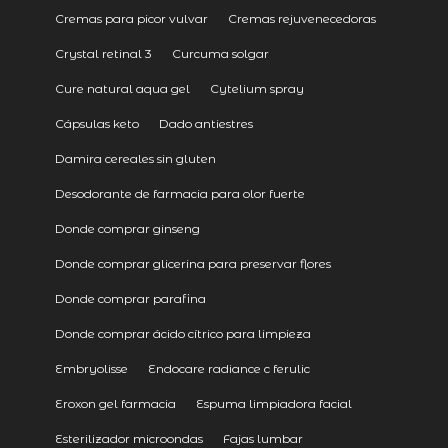
Cremas para picor vulvar
Cremas rejuvenecedoras
Crystal retinal 3
Curcuma solgar
Cure natural aqua gel
Cytelium spray
Cápsulas keto
Dado antiestres
Damira cereales sin gluten
Desodorante de farmacia para olor fuerte
Donde comprar ginseng
Donde comprar glicerina para preservar flores
Donde comprar parafina
Donde comprar ácido cítrico para limpieza
Embryolisse
Endocare radiance c ferulic
Eroxon gel farmacia
Espuma limpiadora facial
Esterilizador microondas
Fajas lumbar