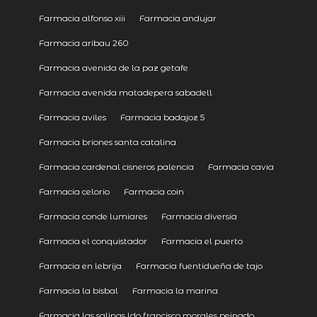
Farmacia alfonso xiii
Farmacia andujar
Farmacia aribau 260
Farmacia avenida de la paz getafe
Farmacia avenida matadepera sabadell
Farmacia aviles
Farmacia badajoz 5
Farmacia briones santa catalina
Farmacia cardenal cisneros palencia
Farmacia cavia
Farmacia celorio
Farmacia coin
Farmacia conde lumiares
Farmacia diversia
Farmacia el conquistador
Farmacia el puerto
Farmacia en lebrija
Farmacia fuentidueña de tajo
Farmacia la bisbal
Farmacia la marina
Farmacia las salinas ldo francisco morales peinado