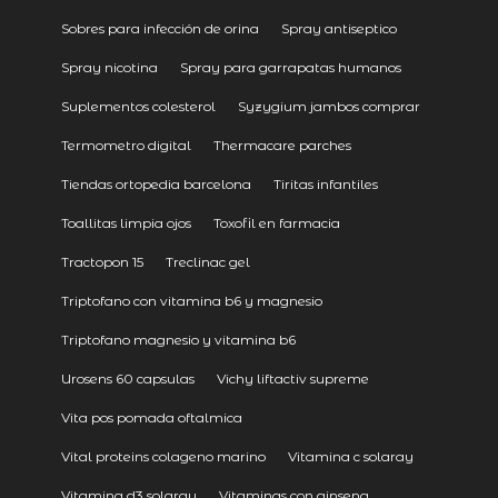
Sobres para infección de orina
Spray antiseptico
Spray nicotina
Spray para garrapatas humanos
Suplementos colesterol
Syzygium jambos comprar
Termometro digital
Thermacare parches
Tiendas ortopedia barcelona
Tiritas infantiles
Toallitas limpia ojos
Toxofil en farmacia
Tractopon 15
Treclinac gel
Triptofano con vitamina b6 y magnesio
Triptofano magnesio y vitamina b6
Urosens 60 capsulas
Vichy liftactiv supreme
Vita pos pomada oftalmica
Vital proteins colageno marino
Vitamina c solaray
Vitamina d3 solaray
Vitaminas con ginseng