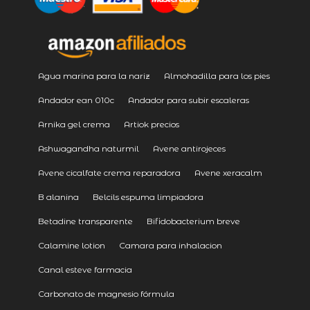
Agua marina para la nariz
Almohadilla para los pies
Andador ean 010c
Andador para subir escaleras
Arnika gel crema
Artiok precios
Ashwagandha naturmil
Avene antirojeces
Avene cicalfate crema reparadora
Avene xeracalm
B alanina
Belcils espuma limpiadora
Betadine transparente
Bifidobacterium breve
Calamine lotion
Camara para inhalacion
Canal esteve farmacia
Carbonato de magnesio fórmula