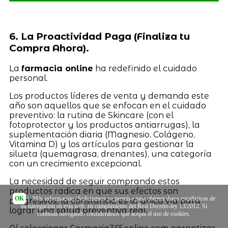
6. La Proactividad Paga (Finaliza tu
Compra Ahora).
La
farmacia online
ha redefinido el cuidado
personal.
Los productos líderes de venta y demanda este
año son aquellos que se enfocan en el cuidado
preventivo: la rutina de Skincare (con el
fotoprotector y los productos antiarrugas), la
suplementación diaria (Magnesio, Colágeno,
Vitamina D) y los artículos para gestionar la
silueta (quemagrasa, drenantes), una categoría
con un crecimiento excepcional.
La necesidad de seguir comprando estos
productos radica en que sus efectos son
OK
|
Más información
| Solicitamos su permiso para obtener datos estadísticos de
progresivos; la constancia es la única vía para
su navegación en esta web, en cumplimiento del Real Decreto-ley 13/2012. Si
lograr una salud preventiva real.
continúa navegando consideramos que acepta el uso de cookies.