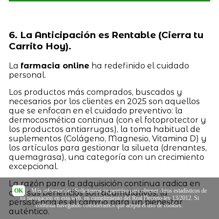
6. La Anticipación es Rentable (Cierra tu
Carrito Hoy).
La
farmacia online
ha redefinido el cuidado
personal.
Los productos más comprados, buscados y
necesarios por los clientes en 2025 son aquellos
que se enfocan en el cuidado preventivo: la
dermocosmética continua (con el fotoprotector y
los productos antiarrugas), la toma habitual de
suplementos (Colágeno, Magnesio, Vitamina D) y
los artículos para gestionar la silueta (drenantes,
quemagrasa), una categoría con un crecimiento
excepcional.
La razón para la adquisición continua radica en
OK
|
Más información
| Solicitamos su permiso para obtener datos estadísticos de
que sus beneficios son acumulativos; la
su navegación en esta web, en cumplimiento del Real Decreto-ley 13/2012. Si
persistencia es el camino para un bienestar
continúa navegando consideramos que acepta el uso de cookies.
auténtico.