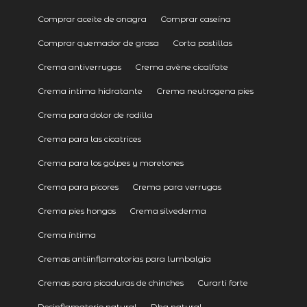
Comprar aceite de onagra
Comprar caseína
Comprar quemador de grasa
Corta pastillas
Crema antiverrugas
Crema avène cicalfate
Crema intima hidratante
Crema neutrogena pies
Crema para dolor de rodilla
Crema para las cicatrices
Crema para los golpes y moretones
Crema para picores
Crema para verrugas
Crema pies hongos
Crema silvederma
Crema íntima
Cremas antiinflamatorias para lumbalgia
Cremas para picaduras de chinches
Curarti forte
Desinflamatorio natural
Dha natural