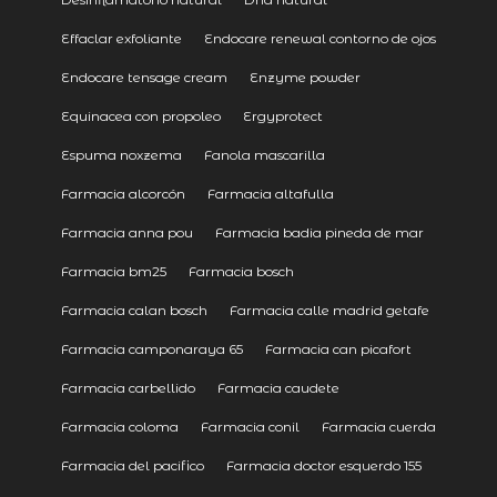
Effaclar exfoliante
Endocare renewal contorno de ojos
Endocare tensage cream
Enzyme powder
Equinacea con propoleo
Ergyprotect
Espuma noxzema
Fanola mascarilla
Farmacia alcorcón
Farmacia altafulla
Farmacia anna pou
Farmacia badia pineda de mar
Farmacia bm25
Farmacia bosch
Farmacia calan bosch
Farmacia calle madrid getafe
Farmacia camponaraya 65
Farmacia can picafort
Farmacia carbellido
Farmacia caudete
Farmacia coloma
Farmacia conil
Farmacia cuerda
Farmacia del pacifico
Farmacia doctor esquerdo 155