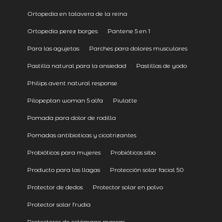
Ortopedia en talavera de la reina
Ortopedia perez borges
Pantene 5 en 1
Para las agujetas
Parches para dolores musculares
Pastilla natural para la ansiedad
Pastillas de yodo
Philips avent natural response
Pilopeptan woman 5 alfa
Piulatte
Pomada para dolor de rodilla
Pomadas antibioticas y cicatrizantes
Probióticos para mujeres
Probióticos sibo
Producto para las llagas
Protección solar facial 50
Protector de dedos
Protector solar en polvo
Protector solar frudia
Protectores de estómago marcas