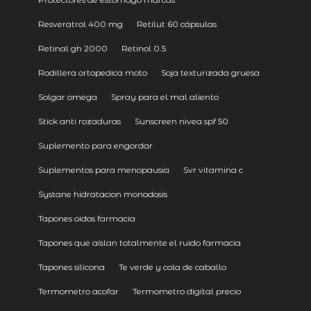
Resveratrol 400 mg
Retilut 60 cápsulas
Retinal gh 2000
Retinol 0.5
Rodillera ortopedica moto
Soja texturizada gruesa
Solgar omega
Spray para el mal aliento
Stick anti rozaduras
Sunscreen nivea spf 50
Suplemento para engordar
Suplementos para menopausia
Svr vitamina c
Systane hidratacion monodosis
Tapones oidos farmacia
Tapones que aíslan totalmente el ruido farmacia
Tapones silicona
Te verde y cola de caballo
Termometro acofar
Termometro digital precio