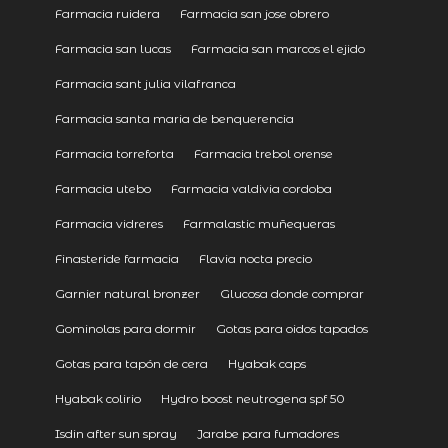
Farmacia ruidera
Farmacia san jose obrero
Farmacia san lucas
Farmacia san marcos el ejido
Farmacia sant julia vilafranca
Farmacia santa maria de benquerencia
Farmacia torreforta
Farmacia trebol orense
Farmacia utebo
Farmacia valdivia cordoba
Farmacia vidreres
Farmalastic muñequeras
Finasteride farmacia
Flavia nocta precio
Garnier natural bronzer
Glucosa donde comprar
Gominolas para dormir
Gotas para oidos tapados
Gotas para tapón de cera
Hyabak caps
Hyabak colirio
Hydro boost neutrogena spf 50
Isdin after sun spray
Jarabe para fumadores