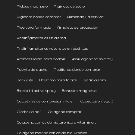
Aldous magnesio
Alginato de sodio
Alginato donde comprar
Almohadilla cervical
Aloe vera farmacia
Amuleto de proteccion
Antiinflamatorios en crema
Antiinflamatorios naturales en pastillas
Aromaterapia para dormir
Ashwagandha solaray
Asiento de ducha
Audifonos donde comprar
Back2life
Balsamo para labios
Biafin cream
Biretix tri active spray
Bonusan magnesio
Calcetines de compresion mujer
Capsulas omega 3
Clorhexidina 1
Colageno comprar
Colageno con acido hialuronico y vitamina c
Colageno marino con acido hialuronico