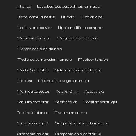
Jrl onyx
Lactobacillus acidophilus farmacia
Leche formula nestle
Liftactiv
Lipolasic gel
Lipoless pro booster
Lippia nodiflora comprar
Magnesio con zinc
Magnesio de farmacia
Marcas pasta de dientes
Media de compresion hombre
Medidor tension
Medik8 retinal 6
Melatonina con triptofano
Mepilex
Molino de la vega farmacia
Moringa capsules
Nailner 2 in 1
Nasal vicks
Natulim comprar
Nebianax kit
Neositrin spray gel
Neostrata bionica
Nivea men crema
Nutralie omega 3
Ortopedia andorra barcelona
Ortopedia balear
Ortopedia en alcantarilla