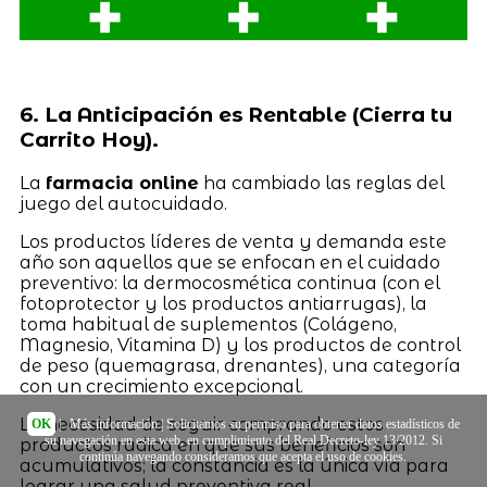
6. La Anticipación es Rentable (Cierra tu
Carrito Hoy).
La
farmacia online
ha cambiado las reglas del
juego del autocuidado.
Los productos líderes de venta y demanda este
año son aquellos que se enfocan en el cuidado
preventivo: la dermocosmética continua (con el
fotoprotector y los productos antiarrugas), la
toma habitual de suplementos (Colágeno,
Magnesio, Vitamina D) y los productos de control
de peso (quemagrasa, drenantes), una categoría
con un crecimiento excepcional.
La necesidad de seguir comprando estos
OK
|
Más información
| Solicitamos su permiso para obtener datos estadísticos de
su navegación en esta web, en cumplimiento del Real Decreto-ley 13/2012. Si
productos radica en que sus beneficios son
continúa navegando consideramos que acepta el uso de cookies.
acumulativos; la constancia es la única vía para
lograr una salud preventiva real.