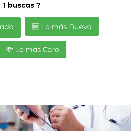
1 buscas ?
dado
🆕️ Lo más Nuevo
💸 Lo más Caro