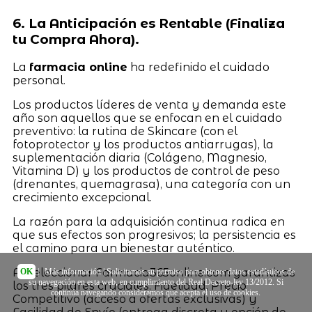
6. La Anticipación es Rentable (Finaliza
tu Compra Ahora).
La
farmacia online
ha redefinido el cuidado
personal.
Los productos líderes de venta y demanda este
año son aquellos que se enfocan en el cuidado
preventivo: la rutina de Skincare (con el
fotoprotector y los productos antiarrugas), la
suplementación diaria (Colágeno, Magnesio,
Vitamina D) y los productos de control de peso
(drenantes, quemagrasa), una categoría con un
crecimiento excepcional.
La razón para la adquisición continua radica en
que sus efectos son progresivos; la persistencia es
el camino para un bienestar auténtico.
Al seleccionar Farmacia365online.com garantizas
OK
|
Más información
| Solicitamos su permiso para obtener datos estadísticos de
su navegación en esta web, en cumplimiento del Real Decreto-ley 13/2012. Si
los tres pilares cruciales: Fidelidad, Precio
continúa navegando consideramos que acepta el uso de cookies.
Competitivo (acceso a ofertas exclusivas) y