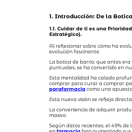
1. Introducción: De la Botic
1.1. Cuidar de ti es una Priori
Estratégico).
Al reflexionar sobre cómo ha evol
evolución fascinante.
La botica de barrio, que antes er
puntuales, se ha convertido en nue
Esta mentalidad ha calado profu
comprar para curar a comprar par
parafarmacia
como una apuesta c
Esta nueva visión se refleja direct
La conveniencia de adquirir produ
masivo.
Según datos recientes, el 49% de
en
farmacia
han aumentado sus ad