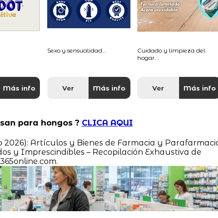
Sexo y sensualidad...
Cuidado y limpieza del
hogar...
Más info
Ver
Más info
Ver
Más info
usan para hongos ?
CLICA AQUI
do 2026): Artículos y Bienes de Farmacia y Parafarmaci
s y Imprescindibles – Recopilación Exhaustiva de
365online.com.