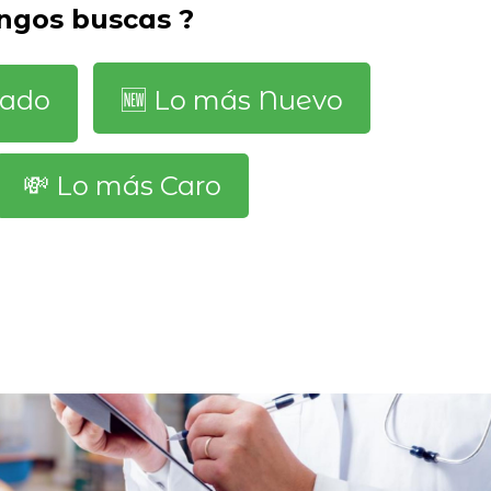
ngos buscas ?
dado
🆕️ Lo más Nuevo
💸 Lo más Caro