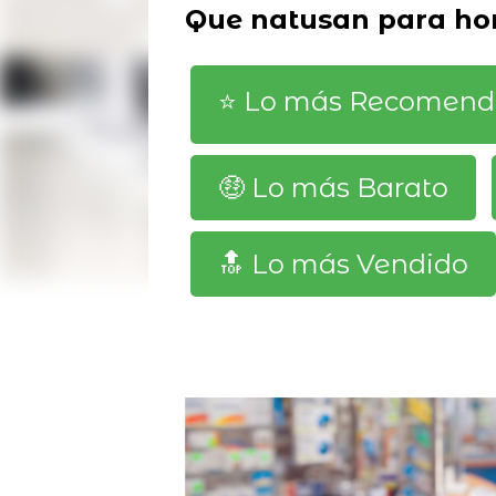
Que natusan para ho
⭐️ Lo más Recomen
🤑 Lo más Barato
🔝 Lo más Vendido