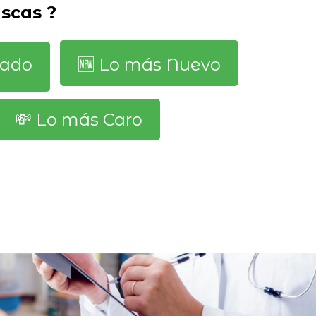
scas ?
dado
🆕️ Lo más Nuevo
💸 Lo más Caro