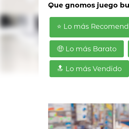
Que gnomos juego bu
⭐️ Lo más Recomen
🤑 Lo más Barato
🔝 Lo más Vendido